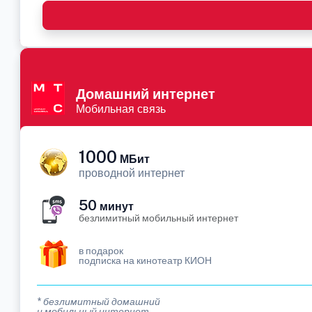
Домашний интернет
Мобильная связь
1000
МБит
проводной интернет
50
минут
безлимитный мобильный интернет
в подарок
подписка на кинотеатр КИОН
* безлимитный домашний
и мобильный интернет