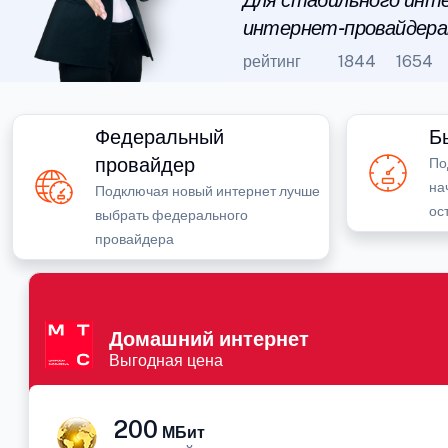
Для стабильного инте
интернет-провайдера
рейтинг
1844
1654
Федеральный
Б
провайдер
По
на
Подключая новый интернет лучше
ос
выбрать федерального
провайдера
Домашний интернет
Выгодная цена
200
МБит