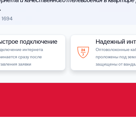
рнета и качественного телевидения в квартире
.
1694
ыстрое подключение
Надежный инт
дключение интернета
Оптоволоконные ка
чинается сразу после
проложены под зем
тавления заявки
защищены от ванда