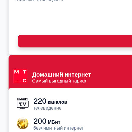
Домашний интернет
Самый выгодный тариф
220
каналов
телевидение
200
МБит
безлимитный интернет