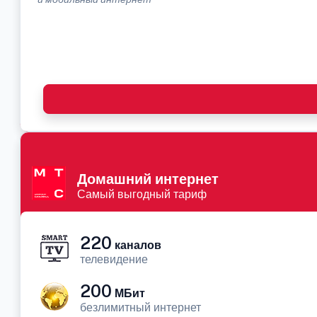
Домашний интернет
Самый выгодный тариф
220
каналов
телевидение
200
МБит
безлимитный интернет