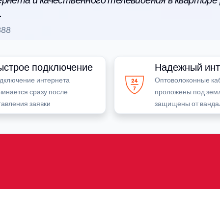
рнета и качественного телевидения в квартире
.
888
ыстрое подключение
Надежный инт
дключение интернета
Оптоволоконные ка
чинается сразу после
проложены под зем
тавления заявки
защищены от ванда