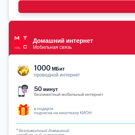
Домашний интернет
Мобильная связь
1000
МБит
проводной интернет
50
минут
безлимитный мобильный интернет
в подарок
подписка на кинотеатр КИОН
* безлимитный домашний
и мобильный интернет