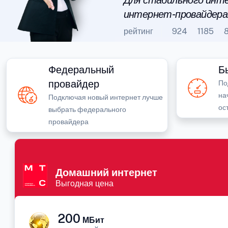
Для стабильного инте
интернет-провайдера
рейтинг
924
1185
Федеральный
Б
провайдер
По
на
Подключая новый интернет лучше
ос
выбрать федерального
провайдера
Домашний интернет
Выгодная цена
200
МБит