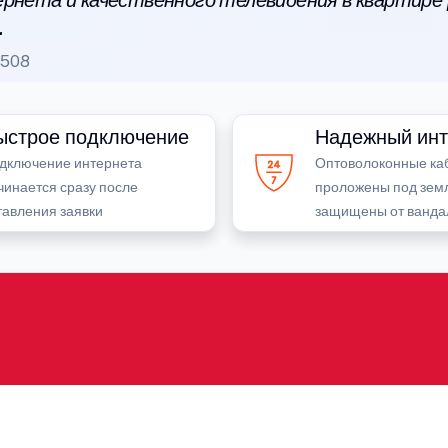
рнета и качественного телевидения в квартире
.
508
ыстрое подключение
Надежный инт
дключение интернета
Оптоволоконные ка
чинается сразу после
проложены под зем
тавления заявки
защищены от ванда