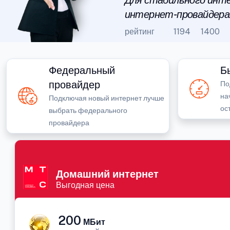
Для стабильного инте
интернет-провайдера
рейтинг
1194
1400
Федеральный
Б
провайдер
По
на
Подключая новый интернет лучше
ос
выбрать федерального
провайдера
Домашний интернет
Выгодная цена
200
МБит