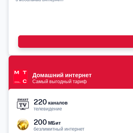
Домашний интернет
Самый выгодный тариф
220
каналов
телевидение
200
МБит
безлимитный интернет