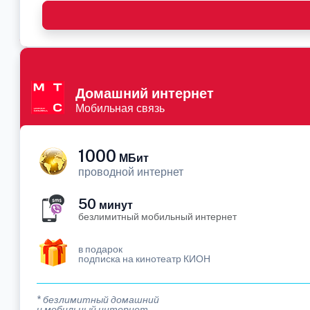
Домашний интернет
Мобильная связь
1000
МБит
проводной интернет
50
минут
безлимитный мобильный интернет
в подарок
подписка на кинотеатр КИОН
* безлимитный домашний
и мобильный интернет