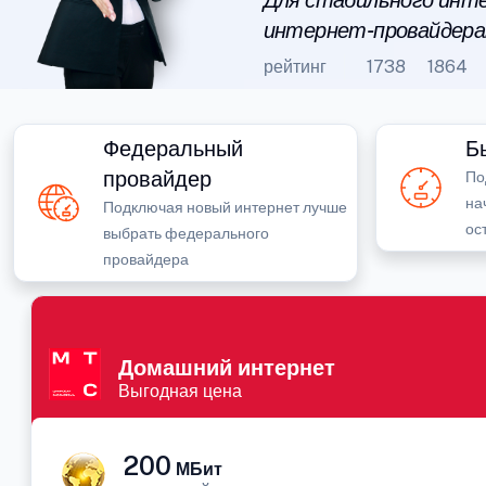
Для стабильного инте
интернет-провайдера
рейтинг
1738
1864
Федеральный
Б
провайдер
По
на
Подключая новый интернет лучше
ос
выбрать федерального
провайдера
Домашний интернет
Выгодная цена
200
МБит