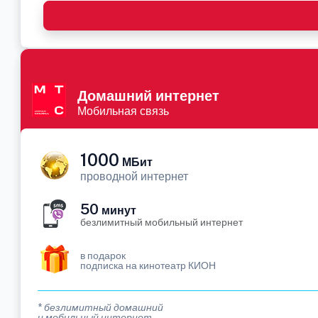
Домашний интернет
Мобильная связь
1000
МБит
проводной интернет
50
минут
безлимитный мобильный интернет
в подарок
подписка на кинотеатр КИОН
* безлимитный домашний
и мобильный интернет