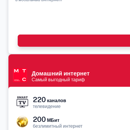
Домашний интернет
Самый выгодный тариф
220
каналов
телевидение
200
МБит
безлимитный интернет