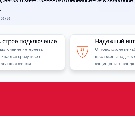
рнета и качественного телевидения в квартире
.
378
ыстрое подключение
Надежный инт
дключение интернета
Оптоволоконные ка
чинается сразу после
проложены под зем
тавления заявки
защищены от ванда