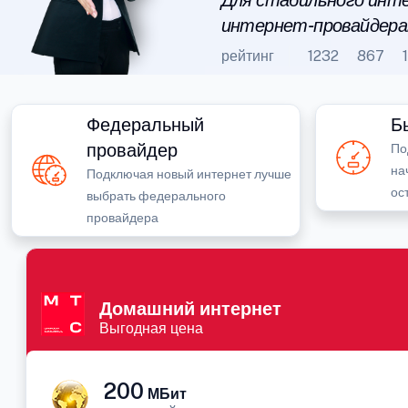
Для стабильного инте
интернет-провайдера
рейтинг
1232
867
Федеральный
Б
провайдер
По
на
Подключая новый интернет лучше
ос
выбрать федерального
провайдера
Домашний интернет
Выгодная цена
200
МБит