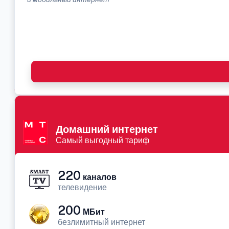
Домашний интернет
Самый выгодный тариф
220
каналов
телевидение
200
МБит
безлимитный интернет