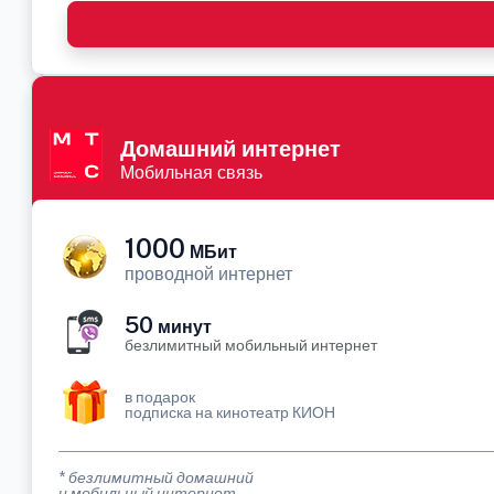
Домашний интернет
Мобильная связь
1000
МБит
проводной интернет
50
минут
безлимитный мобильный интернет
в подарок
подписка на кинотеатр КИОН
* безлимитный домашний
и мобильный интернет