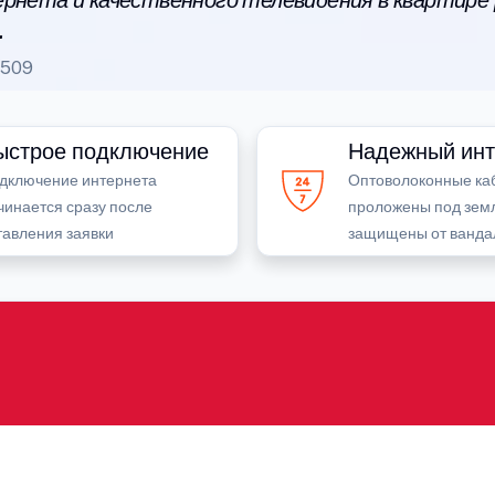
рнета и качественного телевидения в квартире
.
1509
ыстрое подключение
Надежный инт
дключение интернета
Оптоволоконные ка
чинается сразу после
проложены под зем
тавления заявки
защищены от ванда