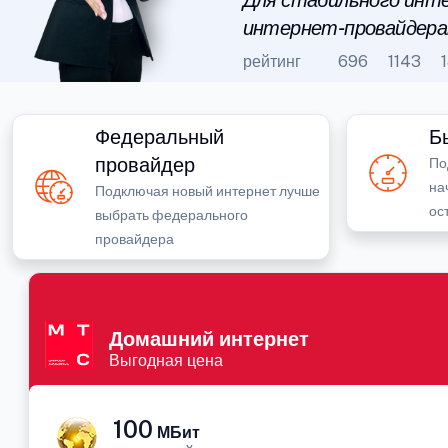
Для стабильного инте
интернет-провайдера
рейтинг
696
1143
Федеральный
Б
провайдер
По
на
Подключая новый интернет лучше
ос
выбрать федерального
провайдера
Домашний интернет
Выгодная цена
100
МБит