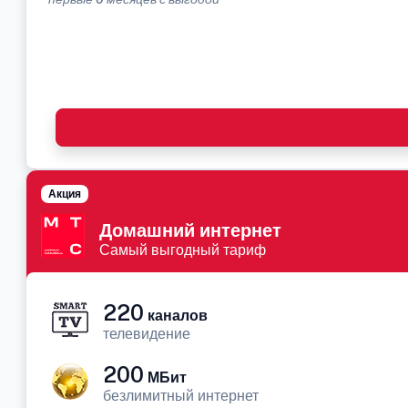
Акция
Домашний интернет
Самый выгодный тариф
220
каналов
телевидение
200
МБит
безлимитный интернет