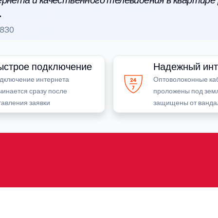
рнета и качественного телевидения в квартире
.
1830
ыстрое подключение
Надежный инт
дключение интернета
Оптоволоконные ка
чинается сразу после
проложены под зем
тавления заявки
защищены от ванда