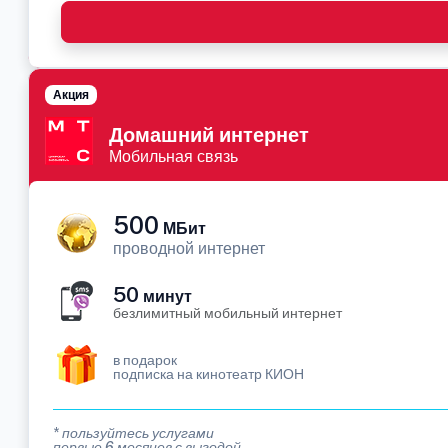
Акция
Домашний интернет
Мобильная связь
500
МБит
проводной интернет
50
минут
безлимитный мобильный интернет
в подарок
подписка на кинотеатр КИОН
* пользуйтесь услугами
первые 6 месяцев с выгодой