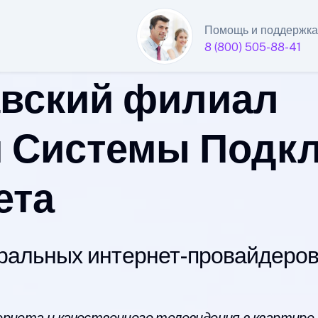
Помощь и поддержка
8 (800) 505-88-41
вский филиал
 Системы Подк
ета
альных интернет-провайдеров