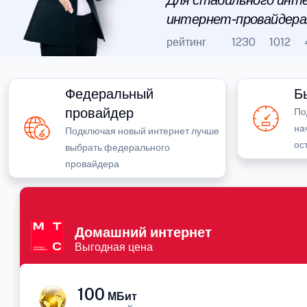
Для стабильного инте
интернет-провайдера
рейтинг
1230
1012
Федеральный
Б
провайдер
По
на
Подключая новый интернет лучше
ос
выбрать федерального
провайдера
Домашний интернет
Выгодная цена
100
МБит