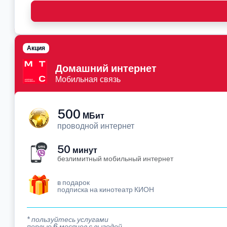
Акция
Домашний интернет
Мобильная связь
500
МБит
проводной интернет
50
минут
безлимитный мобильный интернет
в подарок
подписка на кинотеатр КИОН
* пользуйтесь услугами
первые 6 месяцев с выгодой