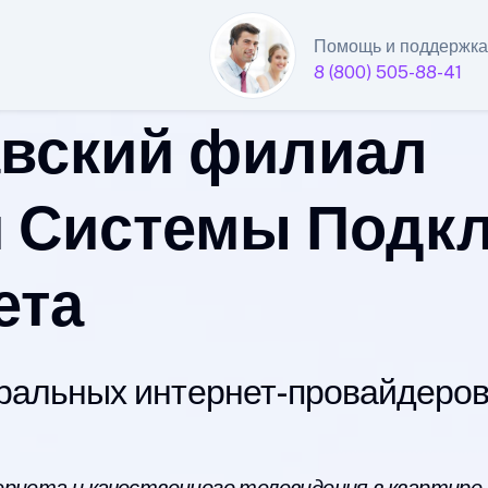
Помощь и поддержка
8 (800) 505-88-41
вский филиал
 Системы Подк
ета
альных интернет-провайдеров