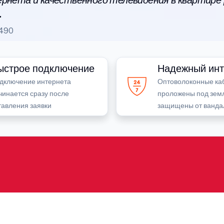
рнета и качественного телевидения в квартире
.
490
ыстрое подключение
Надежный инт
дключение интернета
Оптоволоконные ка
чинается сразу после
проложены под зем
тавления заявки
защищены от ванда