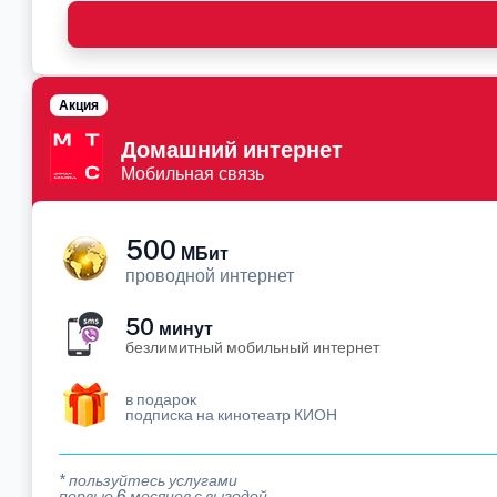
Акция
Домашний интернет
Мобильная связь
500
МБит
проводной интернет
50
минут
безлимитный мобильный интернет
в подарок
подписка на кинотеатр КИОН
* пользуйтесь услугами
первые 6 месяцев с выгодой