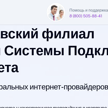
Помощь и поддержка
8 (800) 505-88-41
вский филиал
 Системы Подк
ета
альных интернет-провайдеров