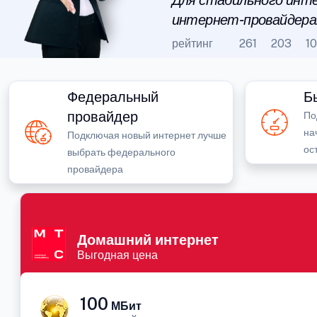
Для стабильного инте
интернет-провайдера
рейтинг
261
203
1
Федеральный
Б
провайдер
По
на
Подключая новый интернет лучше
ос
выбрать федерального
провайдера
Домашний интернет
Выгодная цена
100
МБит