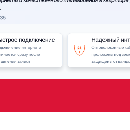
рнета и качественного телевидения в квартире
.
035
ыстрое подключение
Надежный инт
дключение интернета
Оптоволоконные ка
чинается сразу после
проложены под зем
тавления заявки
защищены от ванда