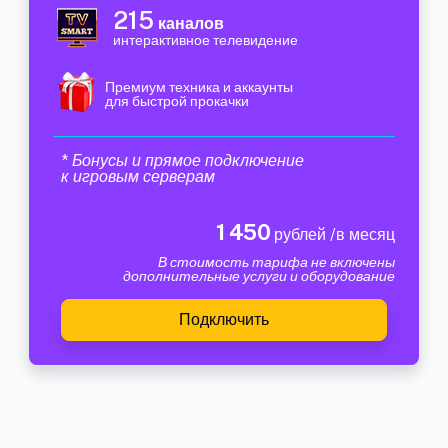
215
каналов
интерактивное телевидение
Премиум техника и аккаунты
для быстрой прокачки
* Бонусы и прямое подключение
к игровым серверам
1 450
рублей /в месяц
В стоимость тарифа не включены
дополнительные услуги и оборудование
Подключить