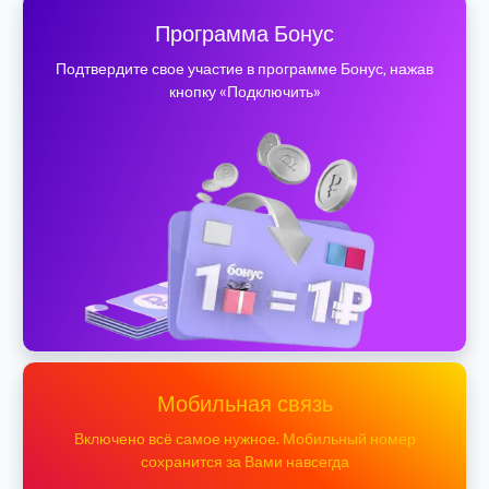
Программа Бонус
Подтвердите свое участие в программе Бонус, нажав
кнопку «Подключить»
Мобильная связь
Включено всё самое нужное. Мобильный номер
сохранится за Вами навсегда