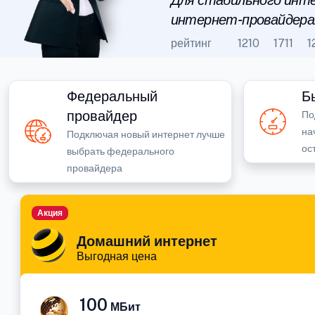
Для стабильного инте
интернет-провайдера
рейтинг
1210
1711
1
Федеральный
Б
провайдер
По
на
Подключая новый интернет лучше
ос
выбрать федерального
провайдера
Акция
Домашний интернет
Выгодная цена
100
МБит