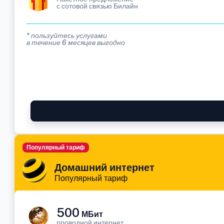
с сотовой связью Билайн
* пользуйтесь услугами
в течение 6 месяцев выгодно
Популярный тариф
Домашний интернет
Популярный тариф
500
МБит
проводной интернет