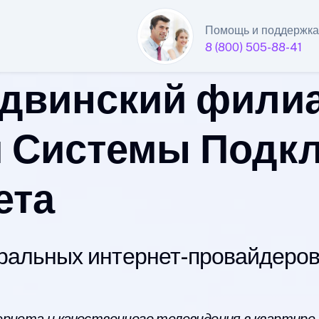
Помощь и поддержка
8 (800) 505-88-41
двинский фили
 Системы Подк
ета
альных интернет-провайдеров