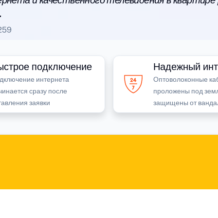
рнета и качественного телевидения в квартире
.
259
ыстрое подключение
Надежный инт
дключение интернета
Оптоволоконные ка
чинается сразу после
проложены под зем
тавления заявки
защищены от ванда