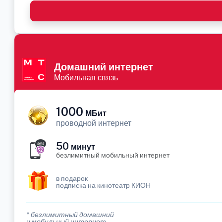
Домашний интернет
Мобильная связь
1000
МБит
проводной интернет
50
минут
безлимитный мобильный интернет
в подарок
подписка на кинотеатр КИОН
* безлимитный домашний
и мобильный интернет