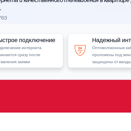
рнета и качественного телевидения в квартире
.
763
ыстрое подключение
Надежный инт
дключение интернета
Оптоволоконные ка
чинается сразу после
проложены под зем
тавления заявки
защищены от ванда