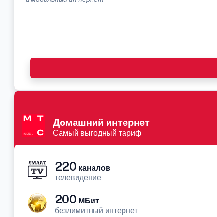
Домашний интернет
Самый выгодный тариф
220
каналов
телевидение
200
МБит
безлимитный интернет