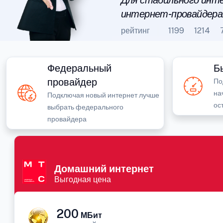
Для стабильного инте
интернет-провайдера
рейтинг
1199
1214
Федеральный
Б
провайдер
По
на
Подключая новый интернет лучше
ос
выбрать федерального
провайдера
Домашний интернет
Выгодная цена
200
МБит