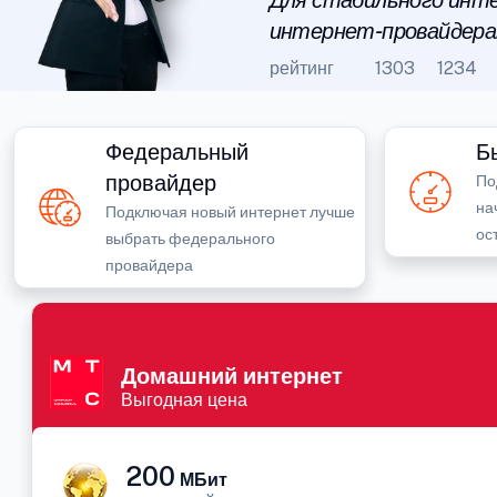
Для стабильного инте
интернет-провайдера
рейтинг
1303
1234
Федеральный
Б
провайдер
По
на
Подключая новый интернет лучше
ос
выбрать федерального
провайдера
Домашний интернет
Выгодная цена
200
МБит