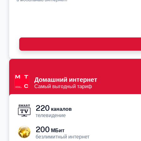
Домашний интернет
Самый выгодный тариф
220
каналов
телевидение
200
МБит
безлимитный интернет