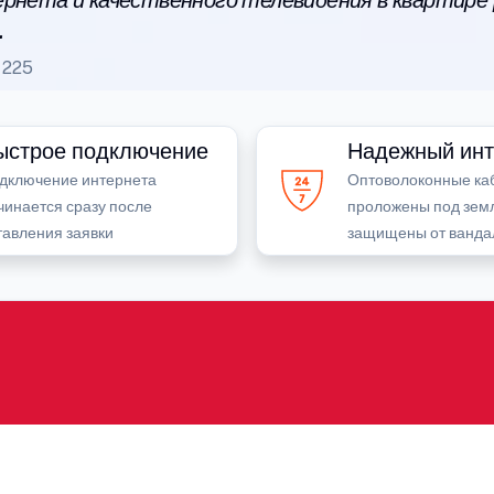
рнета и качественного телевидения в квартире
.
225
ыстрое подключение
Надежный инт
дключение интернета
Оптоволоконные ка
чинается сразу после
проложены под зем
тавления заявки
защищены от ванда