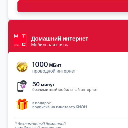
Домашний интернет
Мобильная связь
1000
МБит
проводной интернет
50
минут
безлимитный мобильный интернет
в подарок
подписка на кинотеатр КИОН
* безлимитный домашний
и мобильный интернет