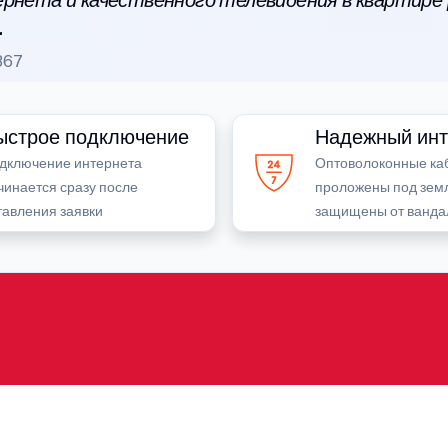
рнета и качественного телевидения в квартире
.
867
ыстрое подключение
Надежный инт
дключение интернета
Оптоволоконные ка
чинается сразу после
проложены под зем
тавления заявки
защищены от ванда