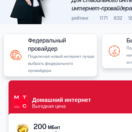
Для стабильного инте
интернет-провайдера
рейтинг
1171
632
1
Федеральный
Б
провайдер
По
на
Подключая новый интернет лучше
ос
выбрать федерального
провайдера
Домашний интернет
Выгодная цена
200
МБит