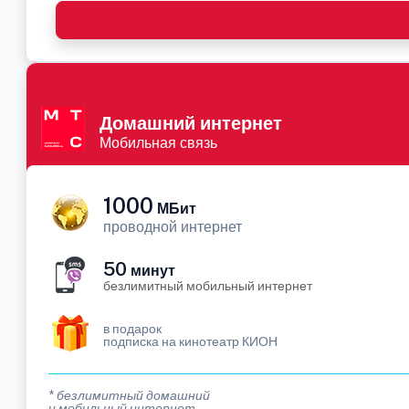
Домашний интернет
Мобильная связь
1000
МБит
проводной интернет
50
минут
безлимитный мобильный интернет
в подарок
подписка на кинотеатр КИОН
* безлимитный домашний
и мобильный интернет