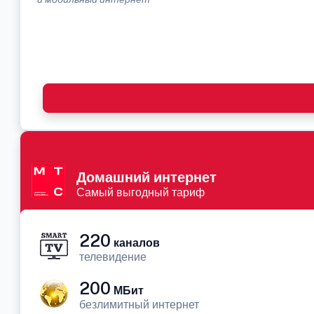
Домашний интернет
Самый выгодный тариф
220
каналов
телевидение
200
МБит
безлимитный интернет