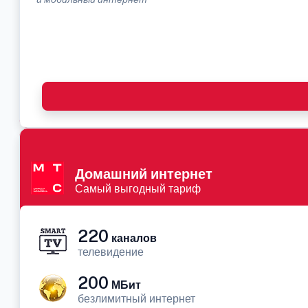
Домашний интернет
Самый выгодный тариф
220
каналов
телевидение
200
МБит
безлимитный интернет