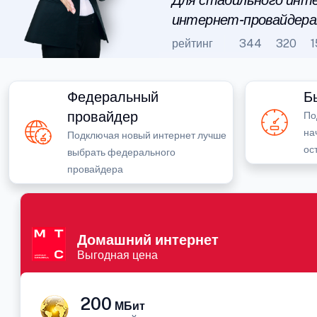
Для стабильного инте
интернет-провайдера
рейтинг
344
320
1
Федеральный
Б
провайдер
По
на
Подключая новый интернет лучше
ос
выбрать федерального
провайдера
Домашний интернет
Выгодная цена
200
МБит