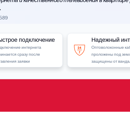
рнета и качественного телевидения в квартире
.
589
ыстрое подключение
Надежный инт
дключение интернета
Оптоволоконные ка
чинается сразу после
проложены под зем
тавления заявки
защищены от ванда