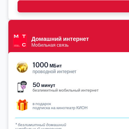
Домашний интернет
Мобильная связь
1000
МБит
проводной интернет
50
минут
безлимитный мобильный интернет
в подарок
подписка на кинотеатр КИОН
* безлимитный домашний
и мобильный интернет