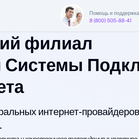
Помощь и поддержка
8 (800) 505-88-41
ий филиал
 Системы Подк
ета
альных интернет-провайдеров 
.