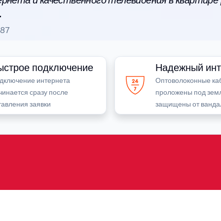
рнета и качественного телевидения в квартире
.
87
ыстрое подключение
Надежный инт
дключение интернета
Оптоволоконные ка
чинается сразу после
проложены под зем
тавления заявки
защищены от ванда