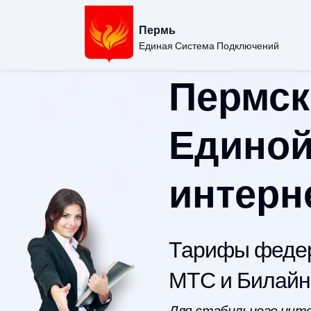
Пермь
Единая Система Подключений
Пермск
Единой
интерн
Тарифы федер
МТС и Билайн