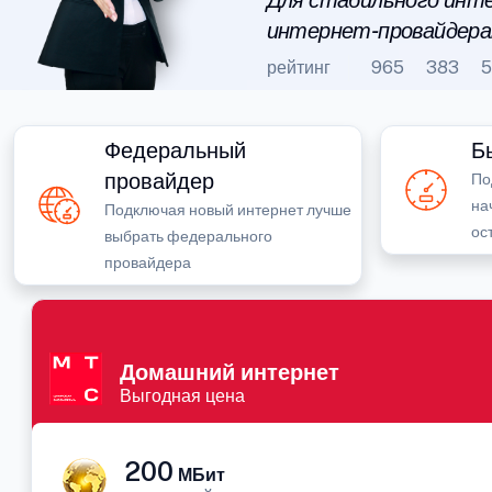
Для стабильного инте
интернет-провайдера
рейтинг
965
383
5
Федеральный
Б
провайдер
По
на
Подключая новый интернет лучше
ос
выбрать федерального
провайдера
Домашний интернет
Выгодная цена
200
МБит