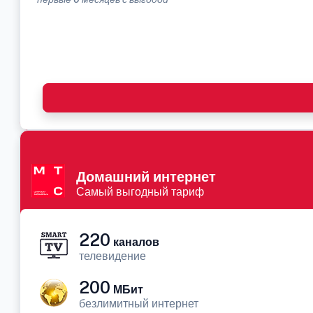
Домашний интернет
Самый выгодный тариф
220
каналов
телевидение
200
МБит
безлимитный интернет