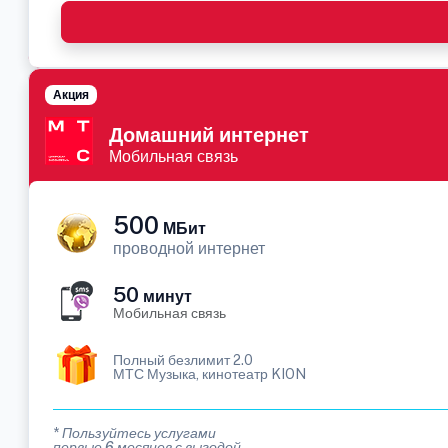
Акция
Домашний интернет
Мобильная связь
500
МБит
проводной интернет
50
минут
Мобильная связь
Полный безлимит 2.0
МТС Музыка, кинотеатр KION
* Пользуйтесь услугами
первые 6 месяцев с выгодой