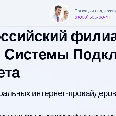
Помощь и поддержка
8 (800) 505-88-41
ссийский фили
 Системы Подк
ета
альных интернет-провайдеров 