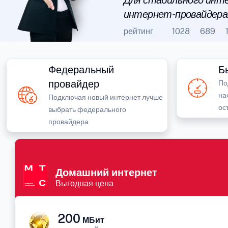
Для стабильного инте
интернет-провайдера
рейтинг
1028
689
Федеральный
Б
провайдер
По
на
Подключая новый интернет лучше
ос
выбрать федерального
провайдера
Домашний интернет
Выгодная цена
200
МБит