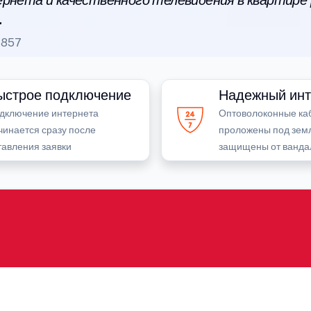
рнета и качественного телевидения в квартире
.
1857
ыстрое подключение
Надежный инт
дключение интернета
Оптоволоконные ка
чинается сразу после
проложены под зем
тавления заявки
защищены от ванда