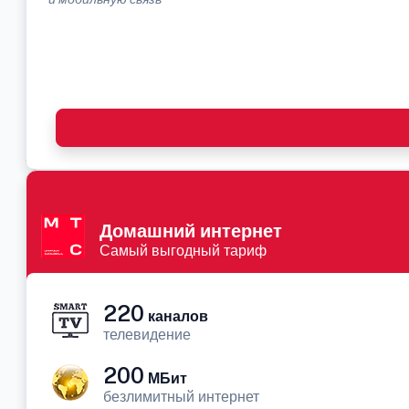
Домашний интернет
Самый выгодный тариф
220
каналов
телевидение
200
МБит
безлимитный интернет