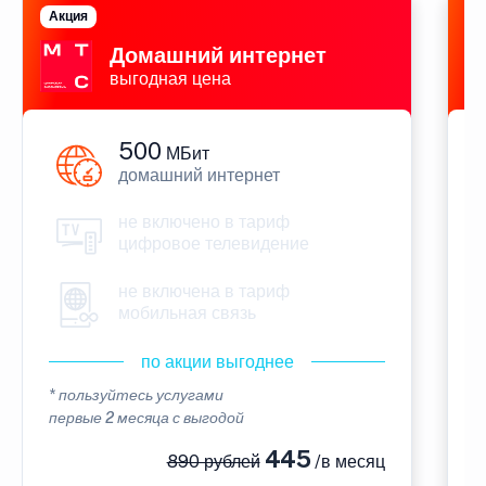
Акция
П
Домашний интернет
выгодная цена
500
МБит
домашний интернет
не включено в тариф
цифровое телевидение
не включена в тариф
мобильная связь
по акции выгоднее
* пользуйтесь услугами
*
первые 2 месяца с выгодой
п
445
890 рублей
/в месяц