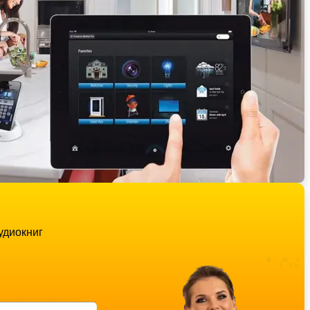
удиокниг