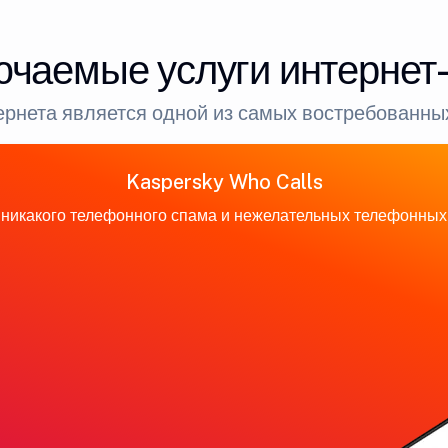
ючаемые услуги интернет
рнета является одной из самых востребованных
Kaspersky Who Calls
никакого телефонного спама и нежелательных телефонных