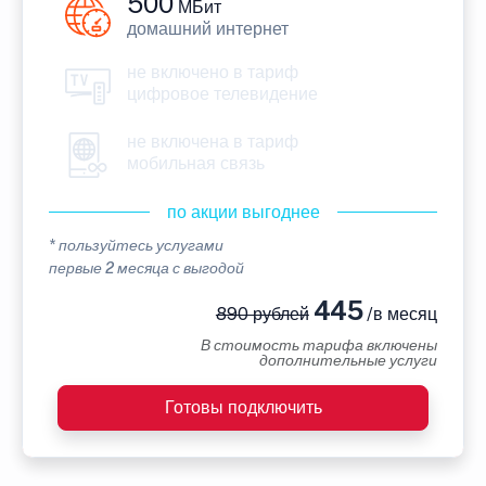
500
МБит
домашний интернет
не включено в тариф
цифровое телевидение
не включена в тариф
мобильная связь
по акции выгоднее
* пользуйтесь услугами
первые 2 месяца с выгодой
445
890 рублей
/в месяц
В стоимость тарифа включены
дополнительные услуги
Готовы подключить