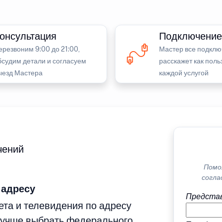
онсультация
Подключение
ерезвоним 9:00 до 21:00,
Мастер все подклю
бсудим детали и согласуем
расскажет как поль
ыезд Мастера
каждой услугой
чений
Помо
согла
 адресу
Представ
та и телевидения по адресу
лучше выбрать федерального