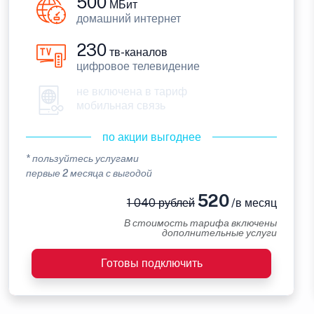
500
МБит
домашний интернет
230
тв-каналов
цифровое телевидение
не включена в тариф
мобильная связь
по акции выгоднее
* пользуйтесь услугами
первые 2 месяца с выгодой
520
1 040 рублей
/в месяц
В стоимость тарифа включены
дополнительные услуги
Готовы подключить