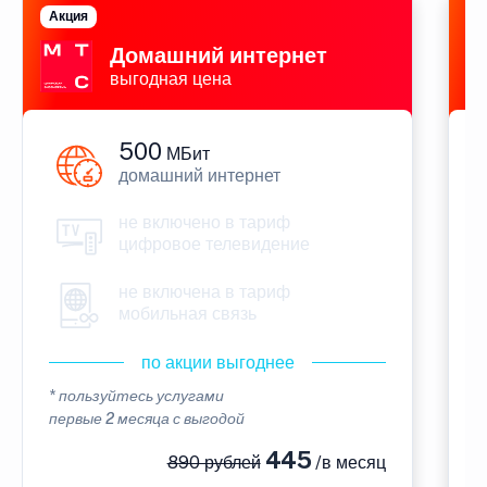
Акция
П
Домашний интернет
выгодная цена
500
МБит
домашний интернет
не включено в тариф
цифровое телевидение
не включена в тариф
мобильная связь
по акции выгоднее
* пользуйтесь услугами
*
первые 2 месяца с выгодой
п
445
890 рублей
/в месяц