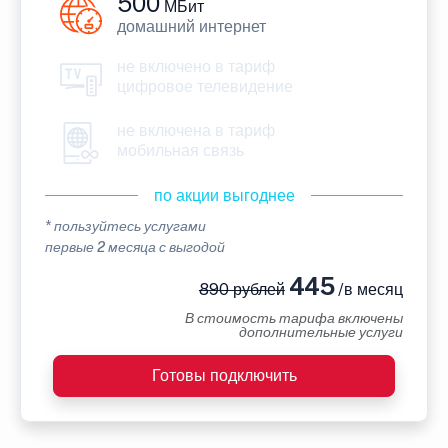
500
МБит
домашний интернет
не включено в тариф
цифровое телевидение
не включена в тариф
мобильная связь
по акции выгоднее
* пользуйтесь услугами
первые 2 месяца с выгодой
445
890 рублей
/в месяц
В стоимость тарифа включены
дополнительные услуги
Готовы подключить