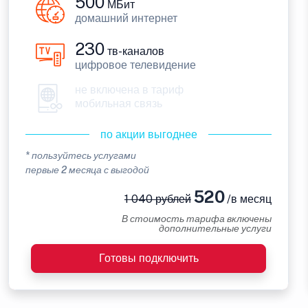
500
МБит
домашний интернет
230
тв-каналов
цифровое телевидение
не включена в тариф
мобильная связь
по акции выгоднее
* пользуйтесь услугами
первые 2 месяца с выгодой
520
1 040 рублей
/в месяц
В стоимость тарифа включены
дополнительные услуги
Готовы подключить