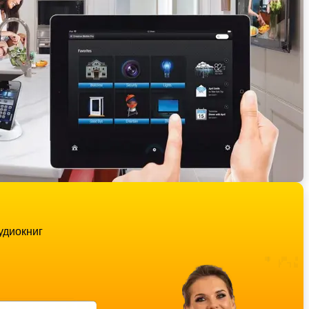
удиокниг