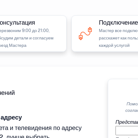
онсультация
Подключение
ерезвоним 9:00 до 21:00,
Мастер все подклю
бсудим детали и согласуем
расскажет как поль
ыезд Мастера
каждой услугой
чений
Помо
согла
 адресу
Представ
та и телевидения по адресу
2, лучше выбрать