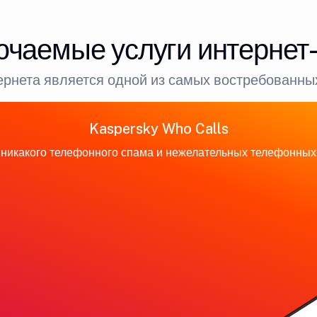
ючаемые услуги интернет
рнета является одной из самых востребованных
Kaspersky Who Calls
никакого телефонного спама и нежелательных телефонных