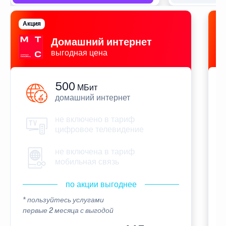
Акция
П
Домашний интернет
выгодная цена
500
МБит
домашний интернет
не включено в тариф
цифровое телевидение
не включена в тариф
мобильная связь
по акции выгоднее
* пользуйтесь услугами
*
первые 2 месяца с выгодой
п