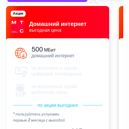
Акция
П
Домашний интернет
выгодная цена
500
МБит
домашний интернет
не включено в тариф
цифровое телевидение
не включена в тариф
мобильная связь
по акции выгоднее
* пользуйтесь услугами
*
первые 2 месяца с выгодой
п