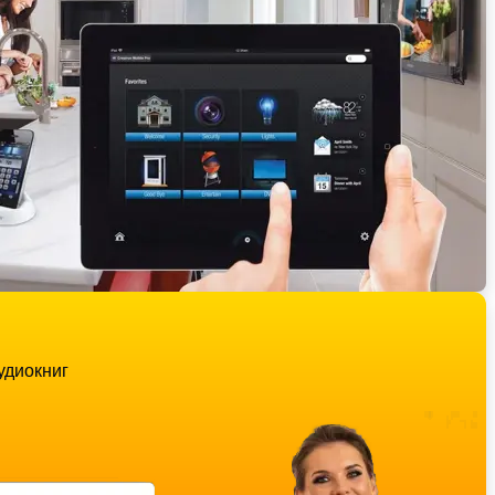
удиокниг