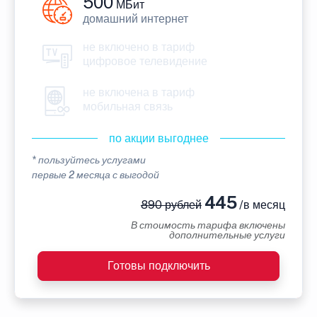
500
МБит
домашний интернет
не включено в тариф
цифровое телевидение
не включена в тариф
мобильная связь
по акции выгоднее
* пользуйтесь услугами
первые 2 месяца с выгодой
445
890 рублей
/в месяц
В стоимость тарифа включены
дополнительные услуги
Готовы подключить