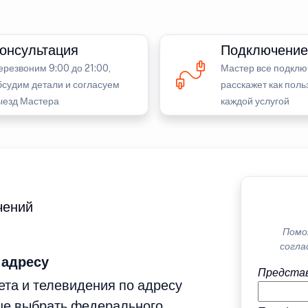
онсультация
Подключение
ерезвоним 9:00 до 21:00,
Мастер все подклю
бсудим детали и согласуем
расскажет как поль
ыезд Мастера
каждой услугой
чений
Помо
согла
 адресу
Представ
та и телевидения по адресу
ше выбрать федерального