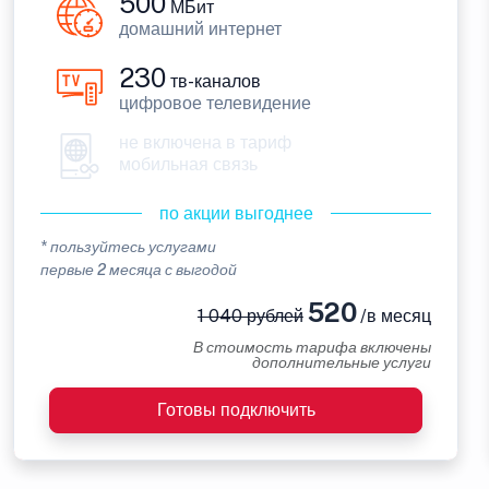
500
МБит
домашний интернет
230
тв-каналов
цифровое телевидение
не включена в тариф
мобильная связь
по акции выгоднее
* пользуйтесь услугами
первые 2 месяца с выгодой
520
1 040 рублей
/в месяц
В стоимость тарифа включены
дополнительные услуги
Готовы подключить