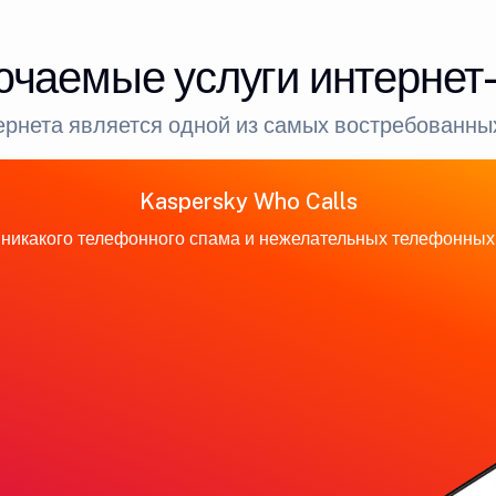
ючаемые услуги интернет
рнета является одной из самых востребованных
Kaspersky Who Calls
никакого телефонного спама и нежелательных телефонных