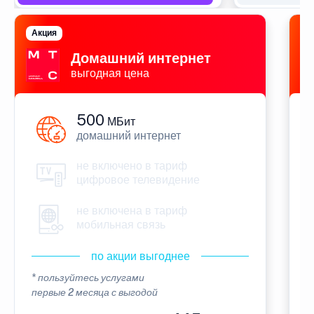
Акция
П
Домашний интернет
выгодная цена
500
МБит
домашний интернет
не включено в тариф
цифровое телевидение
не включена в тариф
мобильная связь
по акции выгоднее
* пользуйтесь услугами
*
первые 2 месяца с выгодой
п