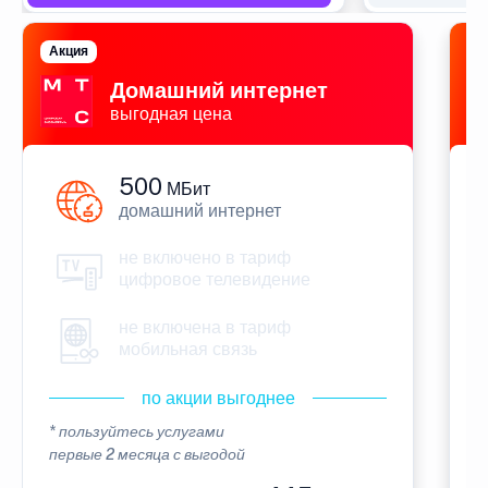
Акция
П
Домашний интернет
выгодная цена
500
МБит
домашний интернет
не включено в тариф
цифровое телевидение
не включена в тариф
мобильная связь
по акции выгоднее
* пользуйтесь услугами
*
первые 2 месяца с выгодой
п