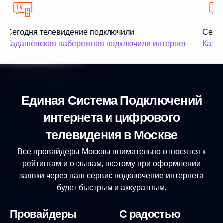
Сегодня телевидение подключили
Сегод
Кадашёвская набережная подключили интернет
Казан
Единая Система Подключений
интернета и цифрового
телевидения в Москве
Все провайдеры Москвы внимательно относятся к
рейтингам и отзывам, поэтому при оформлении
заявки через наш сервис подключение интернета
будет быстрым и аккуратным.
Провайдеры
С радостью