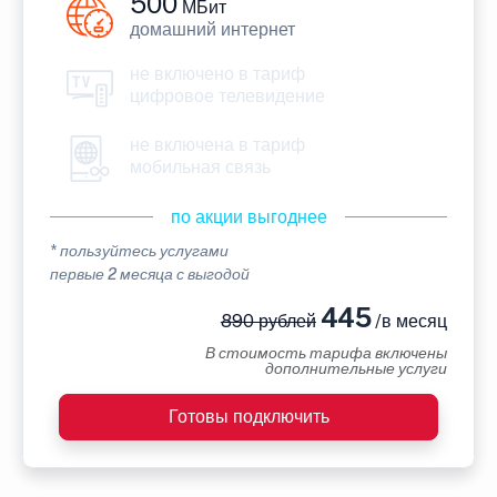
500
МБит
домашний интернет
не включено в тариф
цифровое телевидение
не включена в тариф
мобильная связь
по акции выгоднее
* пользуйтесь услугами
первые 2 месяца с выгодой
445
890 рублей
/в месяц
В стоимость тарифа включены
дополнительные услуги
Готовы подключить