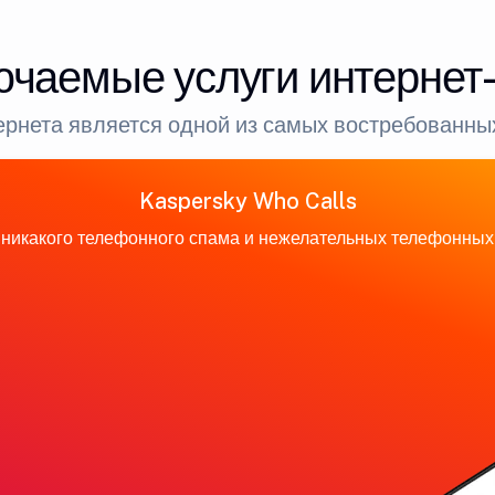
ючаемые услуги интернет
рнета является одной из самых востребованных
Kaspersky Who Calls
никакого телефонного спама и нежелательных телефонных