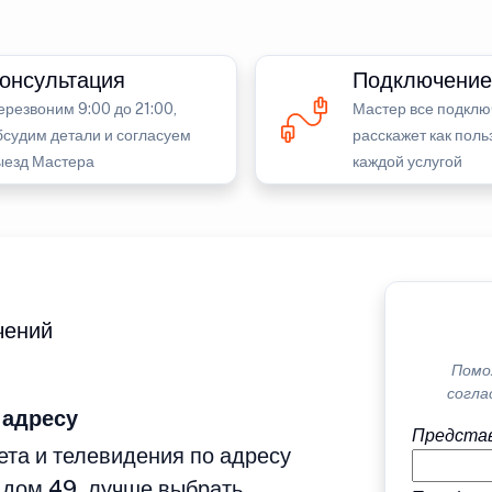
онсультация
Подключение
ерезвоним 9:00 до 21:00,
Мастер все подклю
бсудим детали и согласуем
расскажет как поль
ыезд Мастера
каждой услугой
чений
Помо
согла
 адресу
Представ
та и телевидения по адресу
 дом 49, лучше выбрать