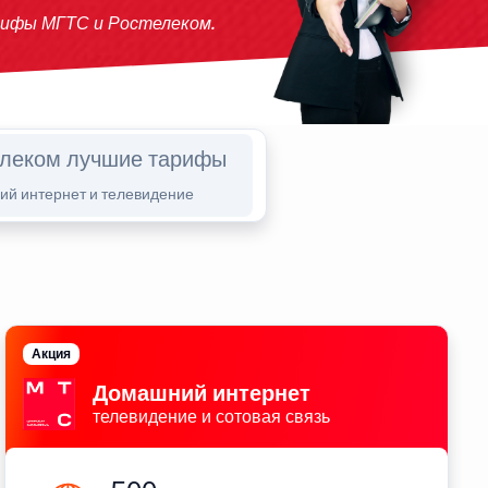
рифы МГТС и Ростелеком.
елеком лучшие тарифы
й интернет и телевидение
Акция
Домашний интернет
телевидение и сотовая связь