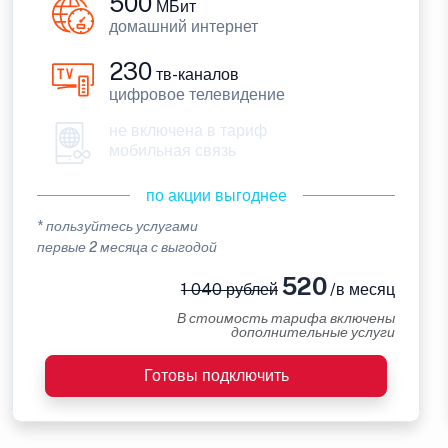
500
МБит
домашний интернет
230
тв-каналов
цифровое телевидение
не включена в тариф
мобильная связь
по акции выгоднее
* пользуйтесь услугами
первые 2 месяца с выгодой
520
1 040 рублей
/в месяц
В стоимость тарифа включены
дополнительные услуги
Готовы подключить