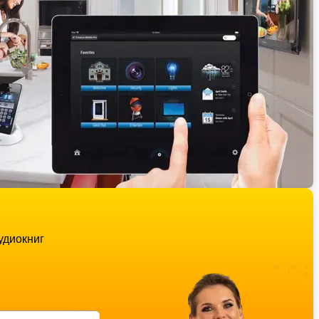
удиокниг