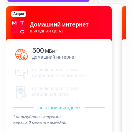
Акция
П
Домашний интернет
выгодная цена
500
МБит
домашний интернет
не включено в тариф
цифровое телевидение
не включена в тариф
мобильная связь
по акции выгоднее
* пользуйтесь услугами
*
первые 2 месяца с выгодой
п