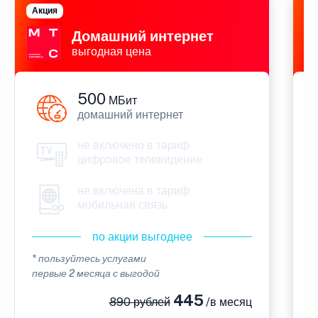
Акция
П
Домашний интернет
выгодная цена
500
МБит
домашний интернет
не включено в тариф
цифровое телевидение
не включена в тариф
мобильная связь
по акции выгоднее
* пользуйтесь услугами
*
первые 2 месяца с выгодой
п
445
890 рублей
/в месяц