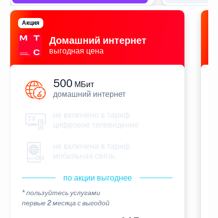
Акция
П
Домашний интернет
выгодная цена
500
МБит
домашний интернет
не включено в тариф
цифровое телевидение
не включена в тариф
мобильная связь
по акции выгоднее
* пользуйтесь услугами
*
первые 2 месяца с выгодой
п