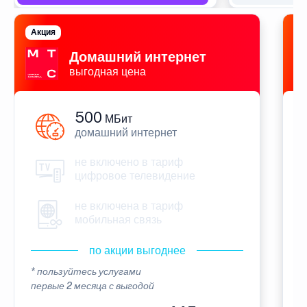
Акция
П
Домашний интернет
выгодная цена
500
МБит
домашний интернет
не включено в тариф
цифровое телевидение
не включена в тариф
мобильная связь
по акции выгоднее
* пользуйтесь услугами
*
первые 2 месяца с выгодой
п