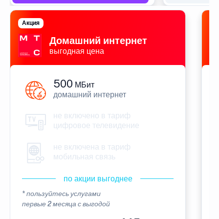
Акция
П
Домашний интернет
выгодная цена
500
МБит
домашний интернет
не включено в тариф
цифровое телевидение
не включена в тариф
мобильная связь
по акции выгоднее
* пользуйтесь услугами
*
первые 2 месяца с выгодой
п