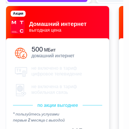
Акция
П
Домашний интернет
выгодная цена
500
МБит
домашний интернет
не включено в тариф
цифровое телевидение
не включена в тариф
мобильная связь
по акции выгоднее
* пользуйтесь услугами
*
первые 2 месяца с выгодой
п