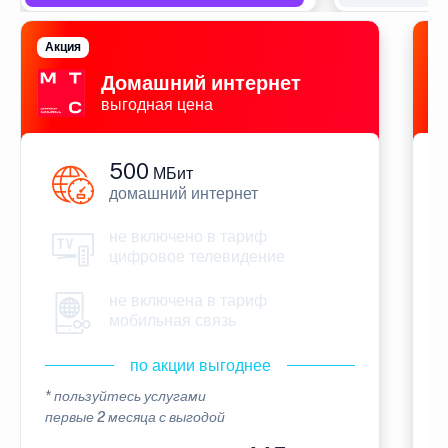
Акция
П
Домашний интернет
выгодная цена
500
МБит
домашний интернет
не включено в тариф
цифровое телевидение
не включена в тариф
мобильная связь
по акции выгоднее
* пользуйтесь услугами
*
первые 2 месяца с выгодой
п