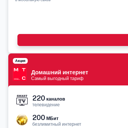
Акция
Домашний интернет
Самый выгодный тариф
220
каналов
телевидение
200
МБит
безлимитный интернет