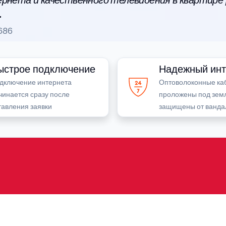
рнета и качественного телевидения в квартире
.
686
ыстрое подключение
Надежный инт
дключение интернета
Оптоволоконные ка
чинается сразу после
проложены под зем
тавления заявки
защищены от ванда