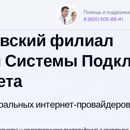
Помощь и поддержка
8 (800) 505-88-41
вский филиал
 Системы Подк
ета
альных интернет-провайдеров