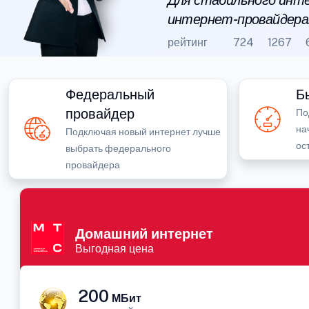
Для стабильного инте
интернет-провайдера
рейтинг
724
1267
Федеральный
Б
провайдер
По
на
Подключая новый интернет лучше
ос
выбрать федерального
провайдера
Домашний интернет
Выгодная цена
200
МБит