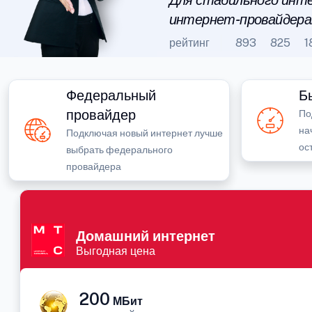
Для стабильного инте
интернет-провайдера
рейтинг
893
825
1
Федеральный
Б
провайдер
По
на
Подключая новый интернет лучше
ос
выбрать федерального
провайдера
Домашний интернет
Выгодная цена
200
МБит