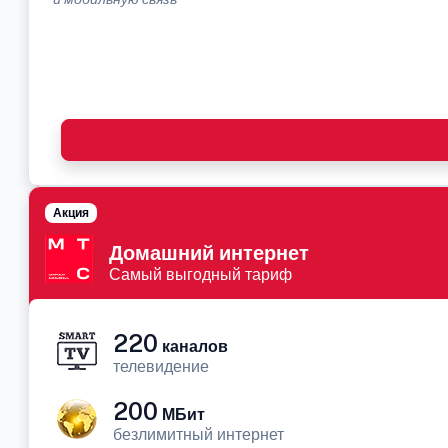
Акция
Домашний интернет
Самый выгодный тариф
220
каналов
телевидение
200
МБит
безлимитный интернет