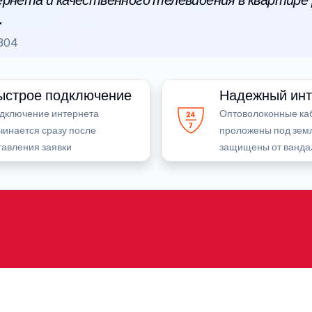
рнета и качественного телевидения в квартире
.
804
ыстрое подключение
Надежный инт
дключение интернета
Оптоволоконные ка
чинается сразу после
проложены под зем
тавления заявки
защищены от ванда