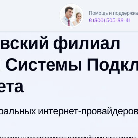
Помощь и поддержка
8 (800) 505-88-41
вский филиал
 Системы Подк
ета
альных интернет-провайдеров