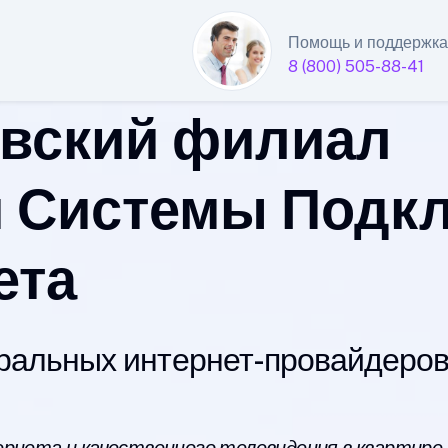
Помощь и поддержка
8 (800) 505-88-41
вский филиал
 Системы Подк
ета
альных интернет-провайдеров