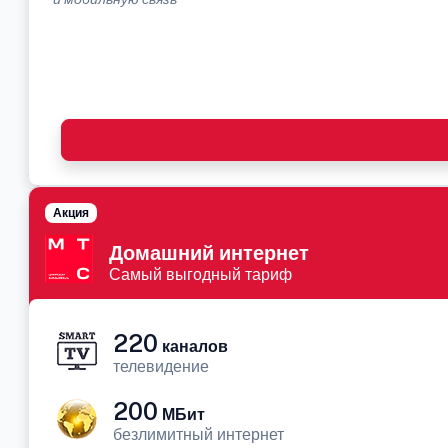
Акция
Домашний интернет
Самый выгодный тариф
220
каналов
телевидение
200
МБит
безлимитный интернет