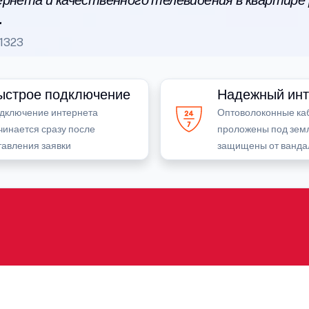
рнета и качественного телевидения в квартире
.
1323
ыстрое подключение
Надежный инт
дключение интернета
Оптоволоконные ка
чинается сразу после
проложены под зем
тавления заявки
защищены от ванда