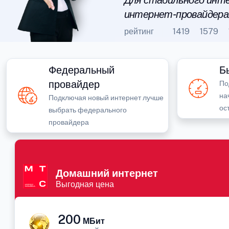
Для стабильного инте
интернет-провайдера
рейтинг
1419
1579
Федеральный
Б
провайдер
По
на
Подключая новый интернет лучше
ос
выбрать федерального
провайдера
Домашний интернет
Выгодная цена
200
МБит