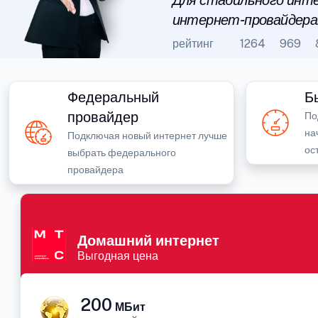
Для стабильного инте
интернет-провайдера
рейтинг
1264
969
Федеральный
Б
провайдер
По
на
Подключая новый интернет лучше
ос
выбрать федерального
провайдера
Домашний интернет
Выгодная цена
200
МБит