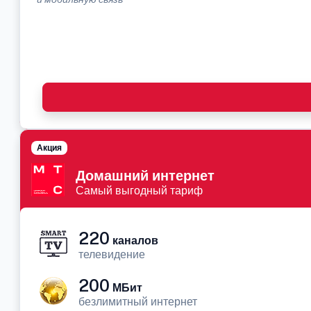
Акция
Домашний интернет
Самый выгодный тариф
220
каналов
телевидение
200
МБит
безлимитный интернет