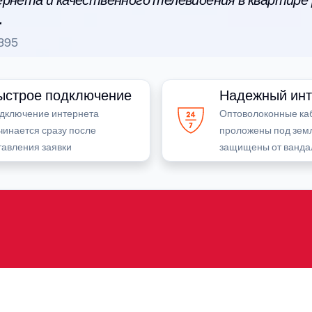
рнета и качественного телевидения в квартире
.
895
ыстрое подключение
Надежный инт
дключение интернета
Оптоволоконные ка
чинается сразу после
проложены под зем
тавления заявки
защищены от ванда