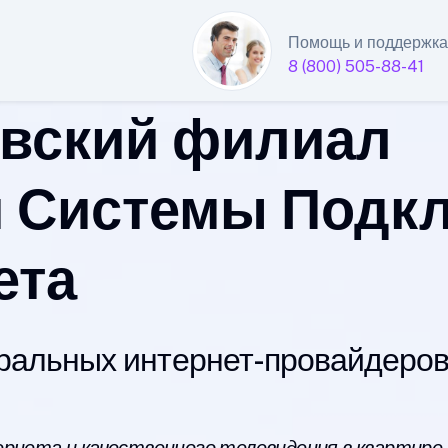
Помощь и поддержка
8 (800) 505-88-41
вский филиал
 Системы Подк
ета
альных интернет-провайдеров