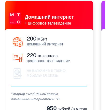
Домашний интернет
+ цифровое телевидение
200
МБит
домашний интернет
220
тв-каналов
цифровое телевидение
не включена в тариф
мобильная связь
* тариф с мобильной связью
*
домашним интернетом и ТВ
с
950
рублей /в месяц