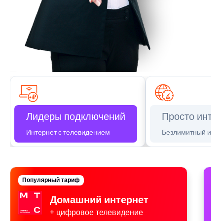
Лидеры подключений
Просто инте
Интернет с телевидением
Безлимитный инт
Популярный тариф
П
Домашний интернет
+ цифровое телевидение