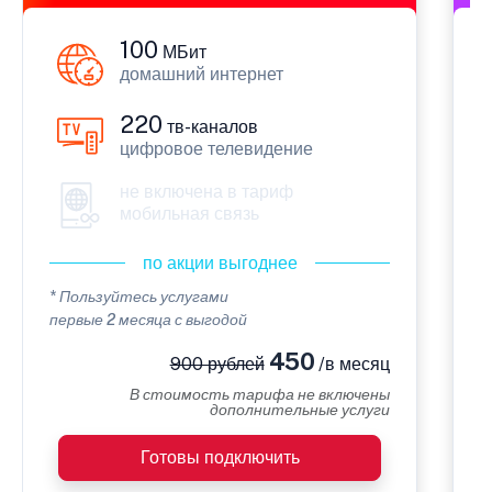
100
МБит
домашний интернет
220
тв-каналов
цифровое телевидение
не включена в тариф
мобильная связь
по акции выгоднее
* Пользуйтесь услугами
*
первые 2 месяца с выгодой
в
450
900 рублей
/в месяц
В стоимость тарифа не включены
дополнительные услуги
Готовы подключить