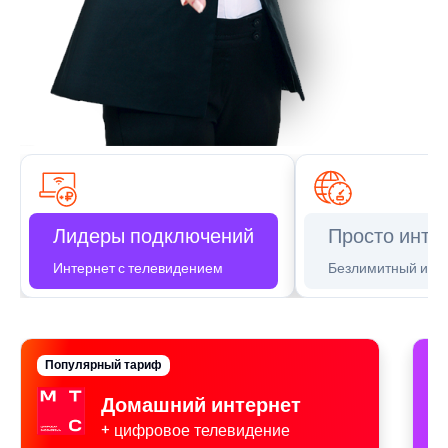
Лидеры подключений
Просто инте
Интернет с телевидением
Безлимитный инт
Популярный тариф
П
Домашний интернет
+ цифровое телевидение