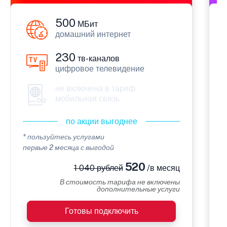
500
МБит
домашний интернет
230
тв-каналов
цифровое телевидение
не включена в тариф
мобильная связь
по акции выгоднее
* пользуйтесь услугами
*
первые 2 месяца с выгодой
в
520
1 040 рублей
/в месяц
В стоимость тарифа не включены
дополнительные услуги
Готовы подключить