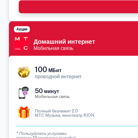
Акция
Домашний интернет
Мобильная связь
100
МБит
проводной интернет
50
минут
Мобильная связь
Полный безлимит 2.0
МТС Музыка, кинотеатр KION
* Пользуйтесь услугами
первые 12 месяцев с выгодой