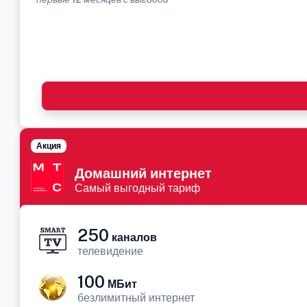
Акция
Домашний интернет
Самый выгодный тариф
250
каналов
телевидение
100
МБит
безлимитный интернет