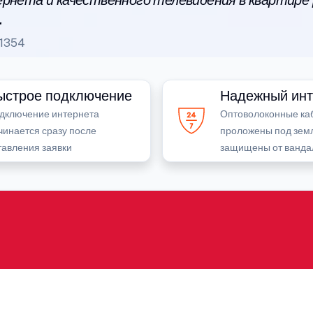
рнета и качественного телевидения в квартире
.
1354
ыстрое подключение
Надежный инт
дключение интернета
Оптоволоконные ка
чинается сразу после
проложены под зем
тавления заявки
защищены от ванда