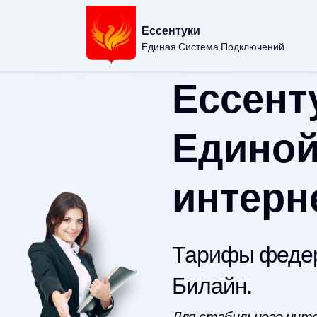
Ессентуки
Единая Система Подключений
Ессент
Единой
интерн
Тарифы федер
Билайн.