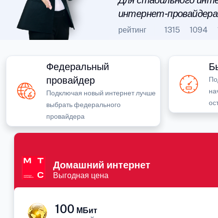
Для стабильного инте
интернет-провайдера
рейтинг
1315
1094
Федеральный
Б
провайдер
По
на
Подключая новый интернет лучше
ос
выбрать федерального
провайдера
Домашний интернет
Выгодная цена
100
МБит