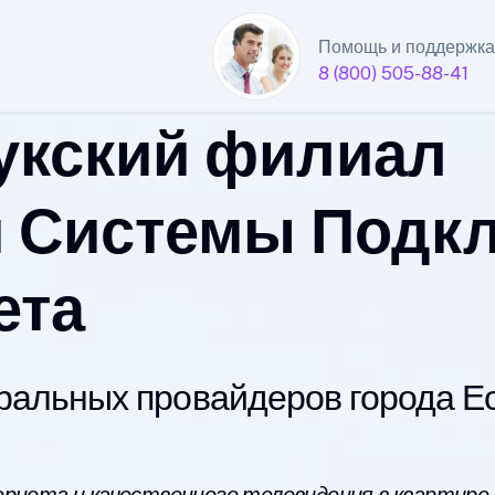
Помощь и поддержка
8 (800) 505-88-41
укский филиал
 Системы Подк
ета
альных провайдеров города Ес