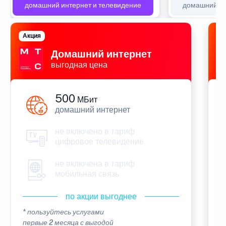
домашний интернет и телевидение
домашний ин
Акция
П
Домашний интернет
выгодная цена
500
МБит
домашний интернет
не включено в тариф
цифровое телевидение
не включена в тариф
мобильная связь
по акции выгоднее
* пользуйтесь услугами
*
первые 2 месяца с выгодой
п