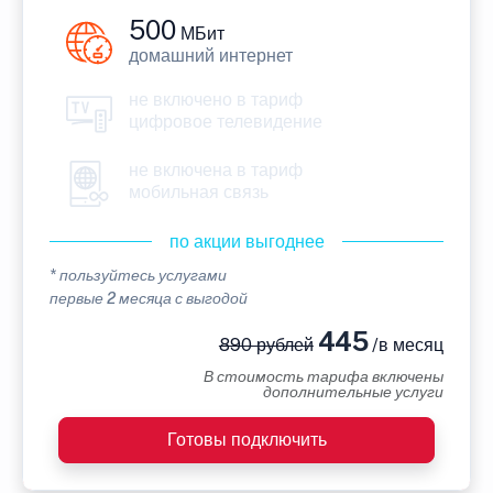
500
МБит
домашний интернет
не включено в тариф
цифровое телевидение
не включена в тариф
мобильная связь
по акции выгоднее
* пользуйтесь услугами
первые 2 месяца с выгодой
445
890 рублей
/в месяц
В стоимость тарифа включены
дополнительные услуги
Готовы подключить