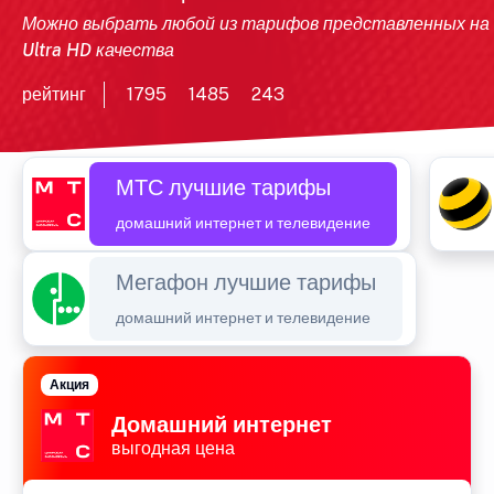
Можно выбрать любой из тарифов представленных на
Ultra HD качества
рейтинг
1795
1485
243
МТС лучшие тарифы
домашний интернет и телевидение
Мегафон лучшие тарифы
домашний интернет и телевидение
Акция
Домашний интернет
выгодная цена