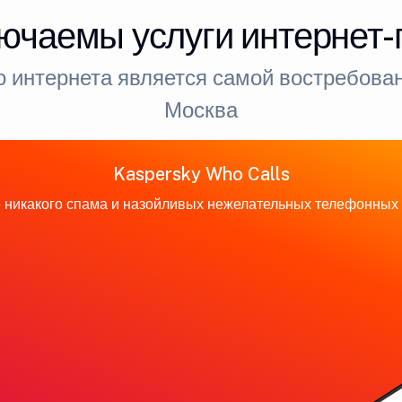
ючаемы услуги интернет
 интернета является самой востребован
Москва
Kaspersky Who Calls
 никакого спама и назойливых нежелательных телефонных 