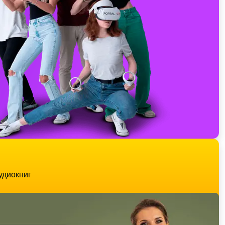
удиокниг