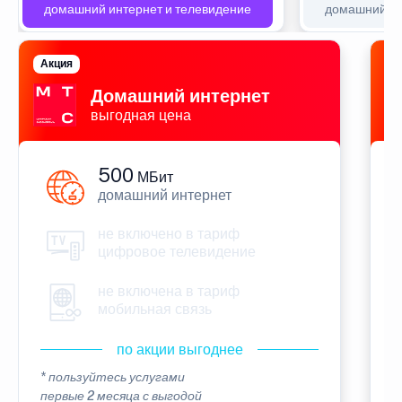
домашний интернет и телевидение
домашний ин
Акция
П
Домашний интернет
выгодная цена
500
МБит
домашний интернет
не включено в тариф
цифровое телевидение
не включена в тариф
мобильная связь
по акции выгоднее
* пользуйтесь услугами
*
первые 2 месяца с выгодой
п