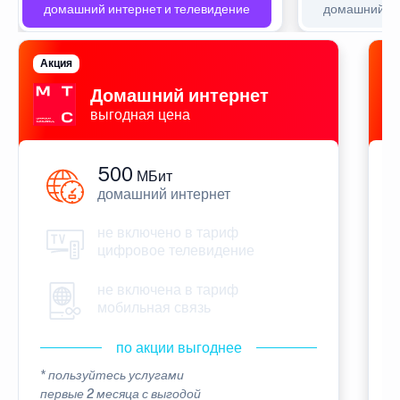
домашний интернет и телевидение
домашний ин
Акция
П
Домашний интернет
выгодная цена
500
МБит
домашний интернет
не включено в тариф
цифровое телевидение
не включена в тариф
мобильная связь
по акции выгоднее
* пользуйтесь услугами
*
первые 2 месяца с выгодой
п