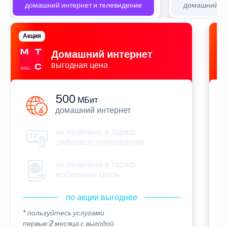
домашний интернет и телевидение
домашний ин
Акция
П
Домашний интернет
выгодная цена
500
МБит
домашний интернет
не включено в тариф
цифровое телевидение
не включена в тариф
мобильная связь
по акции выгоднее
* пользуйтесь услугами
*
первые 2 месяца с выгодой
п