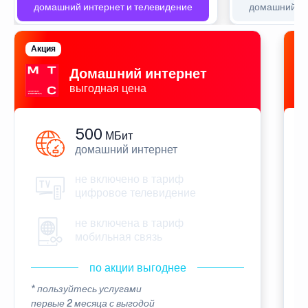
домашний интернет и телевидение
домашний ин
Акция
П
Домашний интернет
выгодная цена
500
МБит
домашний интернет
не включено в тариф
цифровое телевидение
не включена в тариф
мобильная связь
по акции выгоднее
* пользуйтесь услугами
*
первые 2 месяца с выгодой
п