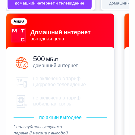
домашний интернет и телевидение
домашний ин
Акция
П
Домашний интернет
выгодная цена
500
МБит
домашний интернет
не включено в тариф
цифровое телевидение
не включена в тариф
мобильная связь
по акции выгоднее
* пользуйтесь услугами
*
первые 2 месяца с выгодой
п