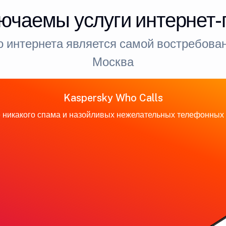
ючаемы услуги интернет
 интернета является самой востребован
Москва
Kaspersky Who Calls
 никакого спама и назойливых нежелательных телефонных 