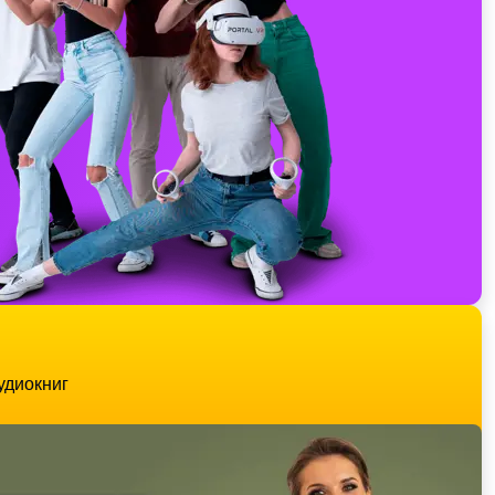
удиокниг