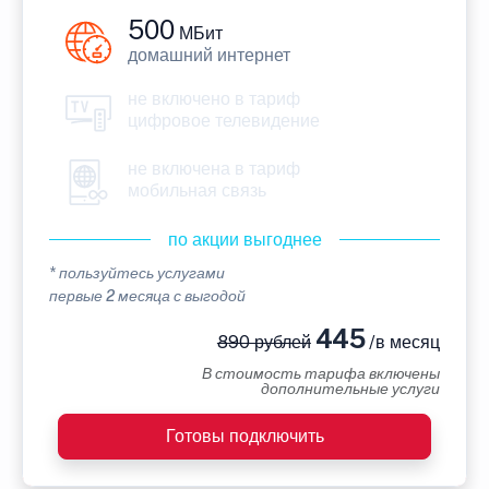
500
МБит
домашний интернет
не включено в тариф
цифровое телевидение
не включена в тариф
мобильная связь
по акции выгоднее
* пользуйтесь услугами
первые 2 месяца с выгодой
445
890 рублей
/в месяц
В стоимость тарифа включены
дополнительные услуги
Готовы подключить