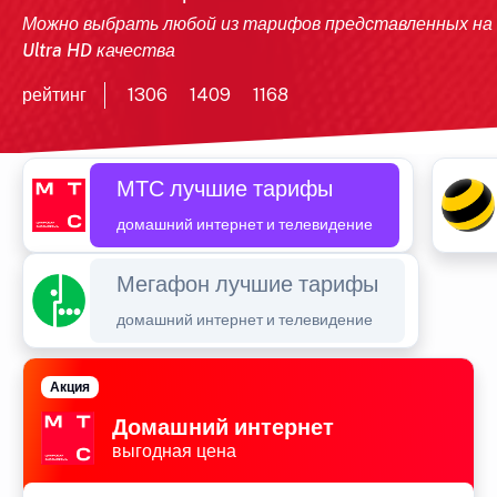
Можно выбрать любой из тарифов представленных на
Ultra HD качества
рейтинг
1306
1409
1168
МТС лучшие тарифы
домашний интернет и телевидение
Мегафон лучшие тарифы
домашний интернет и телевидение
Акция
Домашний интернет
выгодная цена