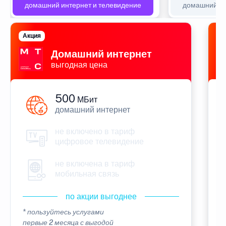
домашний интернет и телевидение
домашний ин
Акция
П
Домашний интернет
выгодная цена
500
МБит
домашний интернет
не включено в тариф
цифровое телевидение
не включена в тариф
мобильная связь
по акции выгоднее
* пользуйтесь услугами
*
первые 2 месяца с выгодой
п